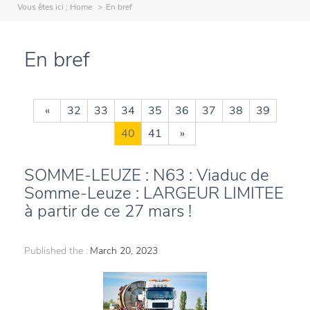
Vous êtes ici :
Home
En bref
En bref
«
32
33
34
35
36
37
38
39
40
41
»
SOMME-LEUZE : N63 : Viaduc de
Somme-Leuze : LARGEUR LIMITEE
à partir de ce 27 mars !
Published the :
March 20, 2023