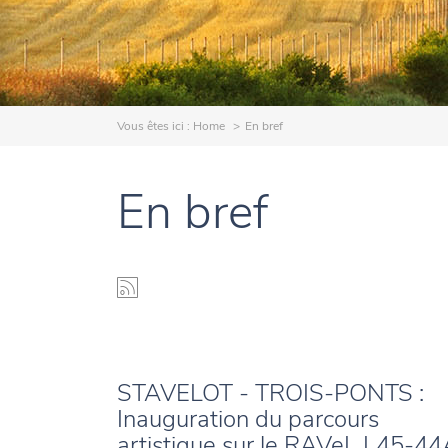
Vous êtes ici :
Home
En bref
En bref
STAVELOT - TROIS-PONTS :
Inauguration du parcours
artistique sur le RAVeL L45-44