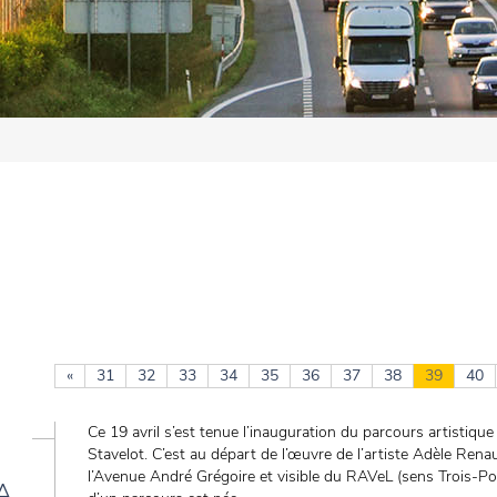
«
31
32
33
34
35
36
37
38
39
40
Ce 19 avril s’est tenue l’inauguration du parcours artistique 
Stavelot. C’est au départ de l’œuvre de l’artiste Adèle Rena
l’Avenue André Grégoire et visible du RAVeL (sens Trois-Pon
A