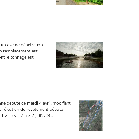
t un axe de pénétration
on remplacement est
ont le tonnage est
ne débute ce mardi 4 avril, modifiant
 de réfection du revêtement débute
,2 ; BK 1,7 à 2,2 ; BK 3,9 à...