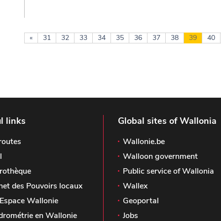
«
31
32
33
34
35
36
37
38
39
40
l links
Global sites of Wallonia
routes
Wallonie.be
l
Walloon government
rothèque
Public service of Wallonia
het des Pouvoirs locaux
Wallex
Espace Wallonie
Geoportal
drométrie en Wallonie
Jobs