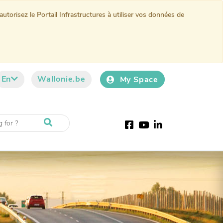
torisez le Portail Infrastructures à utiliser vos données de
En
Wallonie.be
My Space
Facebook
Youtube
LinkedIn