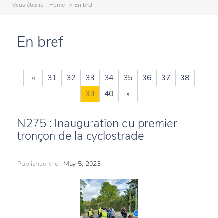
Vous êtes ici :
Home
En bref
En bref
«
31
32
33
34
35
36
37
38
39
40
»
N275 : Inauguration du premier
tronçon de la cyclostrade
Published the :
May 5, 2023