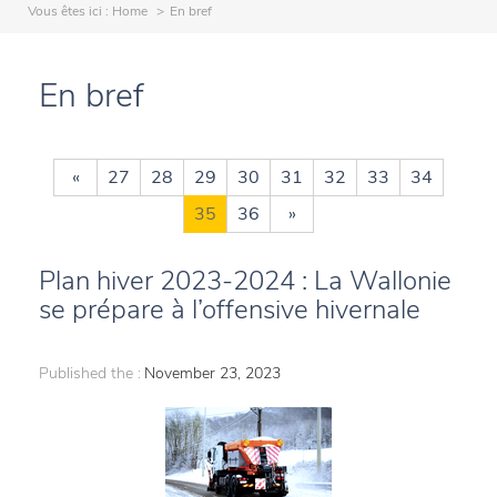
Vous êtes ici :
Home
En bref
En bref
«
27
28
29
30
31
32
33
34
35
36
»
Plan hiver 2023-2024 : La Wallonie
se prépare à l’offensive hivernale
Published the :
November 23, 2023