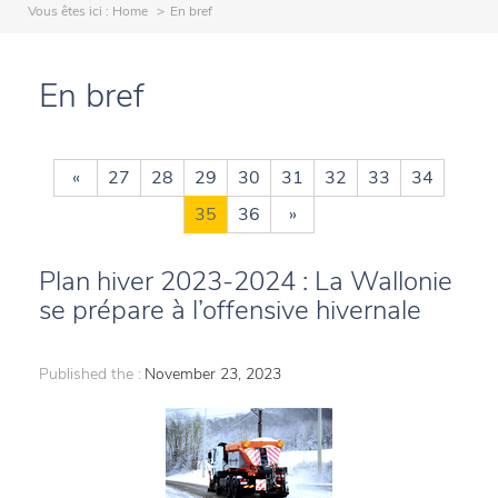
Vous êtes ici :
Home
En bref
En bref
«
27
28
29
30
31
32
33
34
35
36
»
Plan hiver 2023-2024 : La Wallonie
se prépare à l’offensive hivernale
Published the :
November 23, 2023