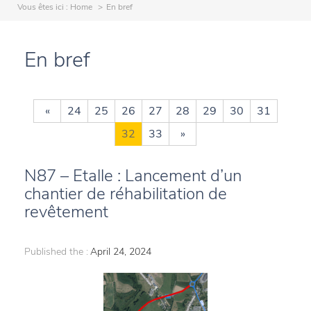
Vous êtes ici :
Home
En bref
En bref
«
24
25
26
27
28
29
30
31
32
33
»
N87 – Etalle : Lancement d’un
chantier de réhabilitation de
revêtement
Published the :
April 24, 2024