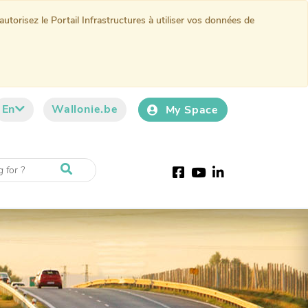
torisez le Portail Infrastructures à utiliser vos données de
En
Wallonie.be
My Space
Facebook
Youtube
LinkedIn