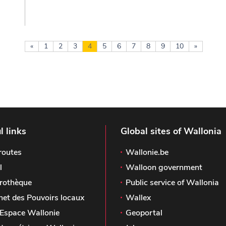
«
1
2
3
4
5
6
7
8
9
10
»
l links
Global sites of Wallonia
routes
Wallonie.be
l
Walloon government
rothèque
Public service of Wallonia
het des Pouvoirs locaux
Wallex
Espace Wallonie
Geoportal