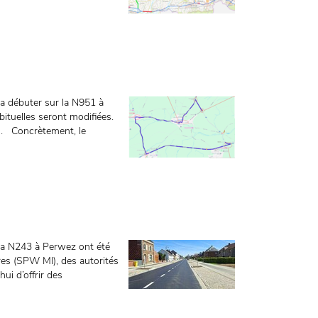
va débuter sur la N951 à
bituelles seront modifiées.
on. Concrètement, le
la N243 à Perwez ont été
res (SPW MI), des autorités
ui d’offrir des