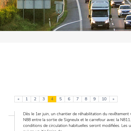
«
1
2
3
4
5
6
7
8
9
10
»
Dès le 1er juin, un chantier de réhabilitation du revêtement
N88 entre la sortie de Signeulx et le carrefour avec la N811.
conditions de circulation habituelles seront modifiées. Les 