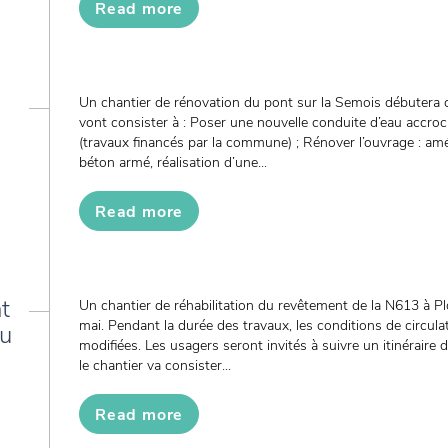
Read more
Un chantier de rénovation du pont sur la Semois débutera c
vont consister à : Poser une nouvelle conduite d’eau accro
(travaux financés par la commune) ; Rénover l’ouvrage : a
béton armé, réalisation d’une...
Read more
t
Un chantier de réhabilitation du revêtement de la N613 à P
mai. Pendant la durée des travaux, les conditions de circula
du
modifiées. Les usagers seront invités à suivre un itinéraire
le chantier va consister...
Read more