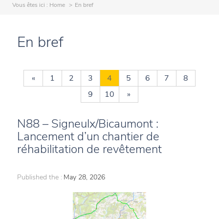
Vous êtes ici :
Home
En bref
En bref
«
1
2
3
4
5
6
7
8
9
10
»
N88 – Signeulx/Bicaumont :
Lancement d’un chantier de
réhabilitation de revêtement
Published the :
May 28, 2026