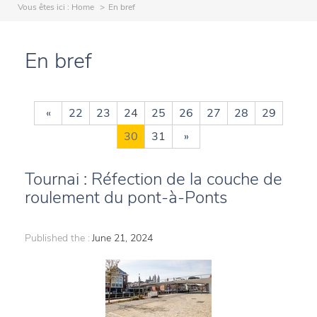
Vous êtes ici :
Home
En bref
En bref
«
22
23
24
25
26
27
28
29
30
31
»
Tournai : Réfection de la couche de
roulement du pont-à-Ponts
Published the :
June 21, 2024