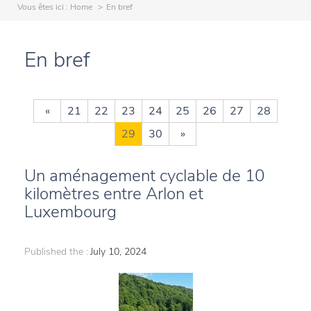
Vous êtes ici :
Home
En bref
En bref
«
21
22
23
24
25
26
27
28
29
30
»
Un aménagement cyclable de 10
kilomètres entre Arlon et
Luxembourg
Published the :
July 10, 2024