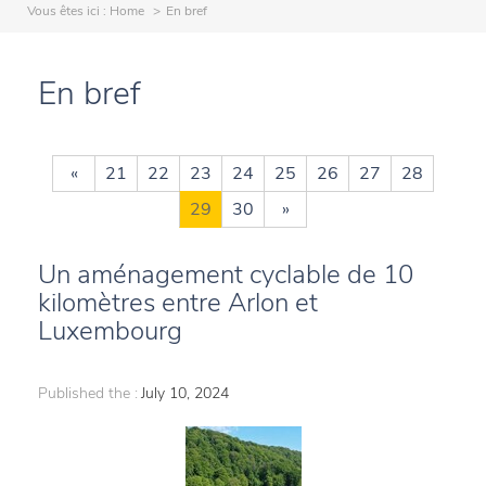
Vous êtes ici :
Home
En bref
En bref
«
21
22
23
24
25
26
27
28
29
30
»
Un aménagement cyclable de 10
kilomètres entre Arlon et
Luxembourg
Published the :
July 10, 2024