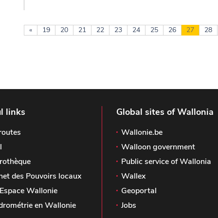
«
19
20
21
22
23
24
25
26
27
28
l links
Global sites of Wallonia
routes
Wallonie.be
l
Walloon government
rothèque
Public service of Wallonia
het des Pouvoirs locaux
Wallex
Espace Wallonie
Geoportal
drométrie en Wallonie
Jobs