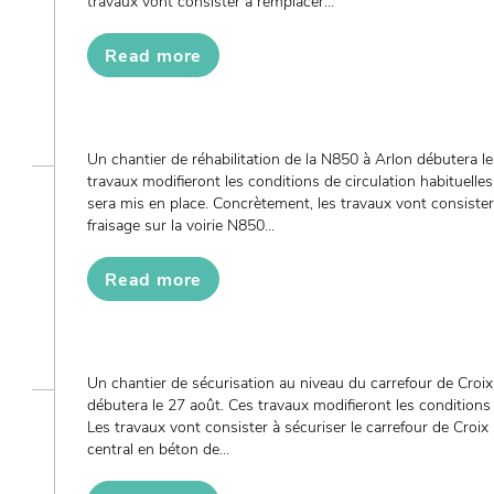
travaux vont consister à remplacer...
Read more
Un chantier de réhabilitation de la N850 à Arlon débutera l
travaux modifieront les conditions de circulation habituelles.
sera mis en place. Concrètement, les travaux vont consiste
fraisage sur la voirie N850...
Read more
Un chantier de sécurisation au niveau du carrefour de Cro
débutera le 27 août. Ces travaux modifieront les conditions d
Les travaux vont consister à sécuriser le carrefour de Croix r
central en béton de...