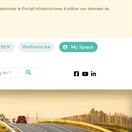
torisez le Portail Infrastructures à utiliser vos données de
En
Wallonie.be
My Space
Facebook
Youtube
LinkedIn