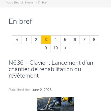
Vous êtes ici :
Home
En bref
En bref
«
1
2
3
4
5
6
7
8
9
10
»
N636 – Clavier : Lancement d’un
chantier de réhabilitation du
revêtement
Published the :
June 2, 2026