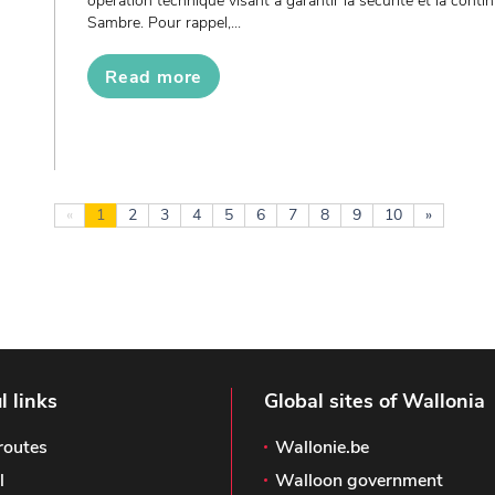
opération technique visant à garantir la sécurité et la contin
Sambre. Pour rappel,...
Read more
«
1
2
3
4
5
6
7
8
9
10
»
l links
Global sites of Wallonia
routes
Wallonie.be
l
Walloon government