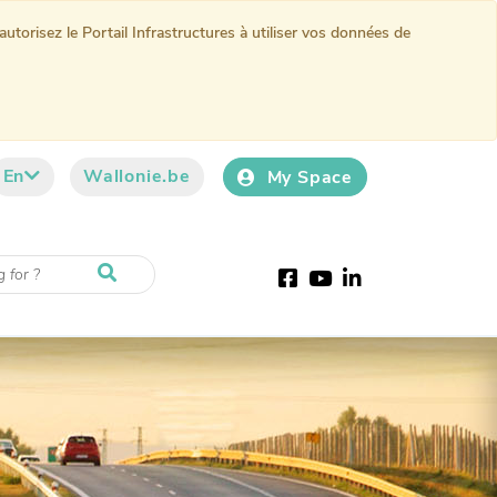
torisez le Portail Infrastructures à utiliser vos données de
En
Wallonie.be
My Space
Facebook
Youtube
LinkedIn