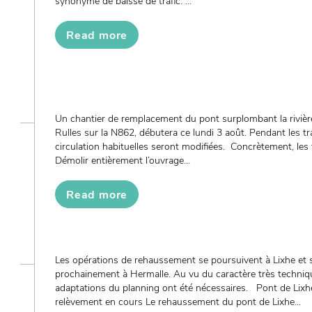
synonyme de baisse de trafic. ...
Read more
Un chantier de remplacement du pont surplombant la rivière
Rulles sur la N862, débutera ce lundi 3 août. Pendant les tr
circulation habituelles seront modifiées. Concrètement, les
Démolir entièrement l’ouvrage...
Read more
Les opérations de rehaussement se poursuivent à Lixhe et 
prochainement à Hermalle. Au vu du caractère très techniqu
adaptations du planning ont été nécessaires. Pont de Lixhe
relèvement en cours Le rehaussement du pont de Lixhe...