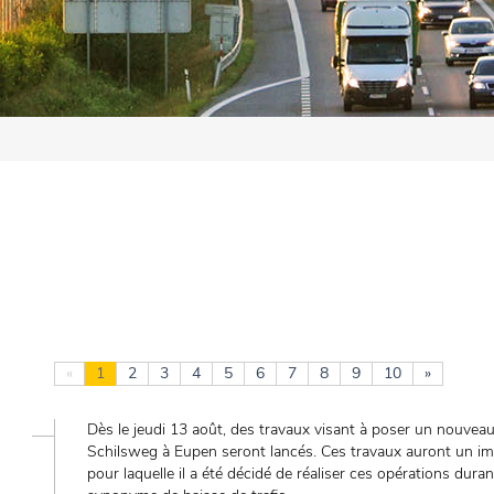
«
1
2
3
4
5
6
7
8
9
10
»
Dès le jeudi 13 août, des travaux visant à poser un nouvea
Schilsweg à Eupen seront lancés. Ces travaux auront un imp
pour laquelle il a été décidé de réaliser ces opérations duran