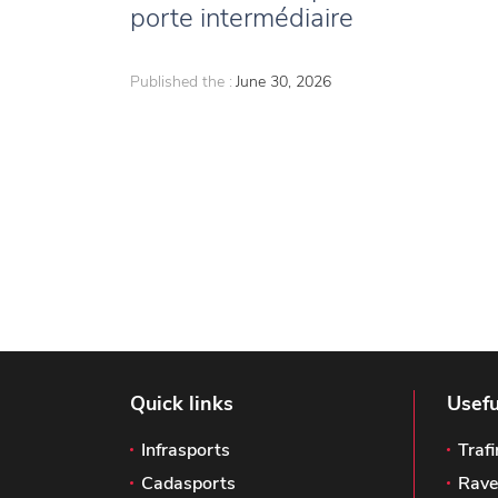
porte intermédiaire
Published the :
June 30, 2026
Quick links
Usefu
Infrasports
Trafi
Cadasports
Rave