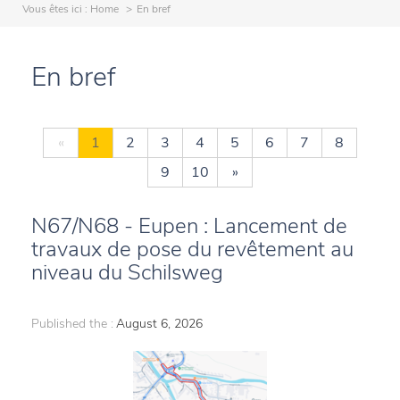
Vous êtes ici :
Home
En bref
En bref
«
1
2
3
4
5
6
7
8
9
10
»
N67/N68 - Eupen : Lancement de
travaux de pose du revêtement au
niveau du Schilsweg
Published the :
August 6, 2026