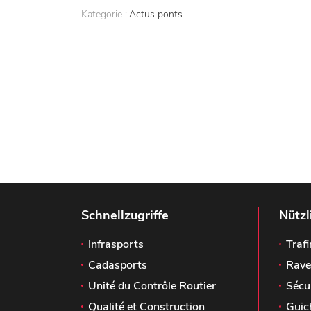
Kategorie :
Actus ponts
Schnellzugriffe
Nützl
Infrasports
Trafi
Cadasports
Rave
Unité du Contrôle Routier
Sécu
Qualité et Construction
Guic