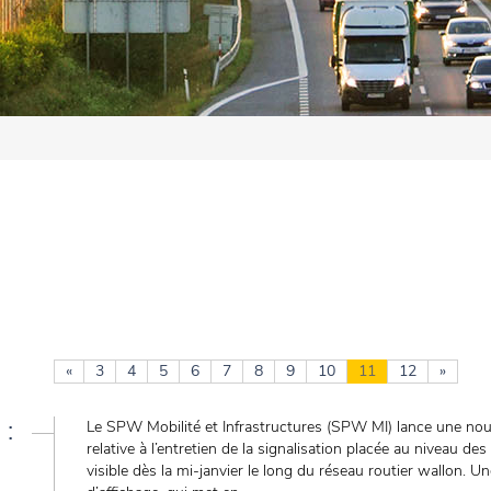
«
3
4
5
6
7
8
9
10
11
12
»
 :
Le SPW Mobilité et Infrastructures (SPW MI) lance une nou
relative à l’entretien de la signalisation placée au niveau des
visible dès la mi-janvier le long du réseau routier wallon. 