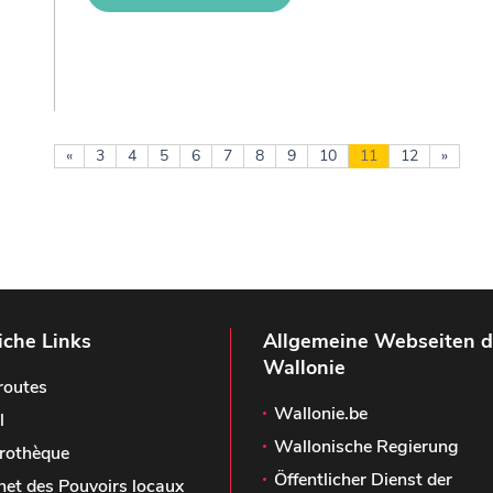
«
3
4
5
6
7
8
9
10
11
12
»
iche Links
Allgemeine Webseiten d
Wallonie
routes
Wallonie.be
l
Wallonische Regierung
rothèque
Öffentlicher Dienst der
het des Pouvoirs locaux