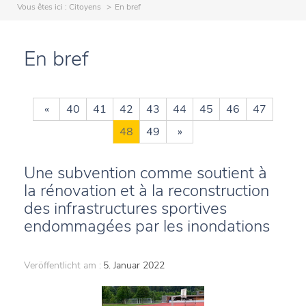
Vous êtes ici :
Citoyens
En bref
En bref
«
40
41
42
43
44
45
46
47
48
49
»
Une subvention comme soutient à
la rénovation et à la reconstruction
des infrastructures sportives
endommagées par les inondations
Veröffentlicht am :
5. Januar 2022