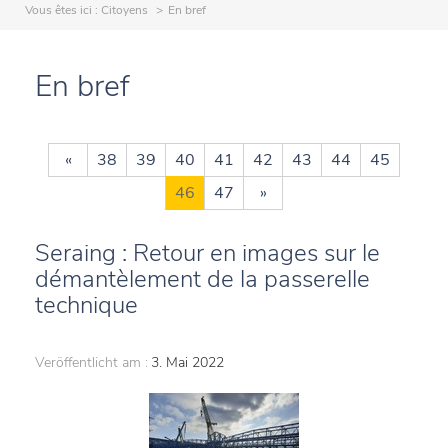
Vous êtes ici :
Citoyens
En bref
En bref
«
38
39
40
41
42
43
44
45
46
47
»
Seraing : Retour en images sur le
démantèlement de la passerelle
technique
Veröffentlicht am :
3. Mai 2022