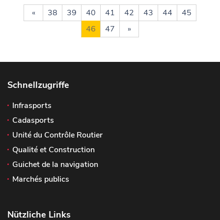
«
38
39
40
41
42
43
44
45
46
47
»
Schnellzugriffe
Infrasports
Cadasports
Unité du Contrôle Routier
Qualité et Construction
Guichet de la navigation
Marchés publics
Nützliche Links