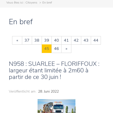
Vous êtes ici :
Citoyens
En bref
En bref
«
37
38
39
40
41
42
43
44
45
46
»
N958 : SUARLEE – FLORIFFOUX :
largeur étant limitée à 2m60 à
partir de ce 30 juin !
Veröffentlicht am :
28. Juni 2022