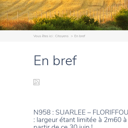
Vous êtes ici :
Citoyens
En bref
En bref
N958 : SUARLEE – FLORIFFO
: largeur étant limitée à 2m60 à
partir de ce 30 juin !