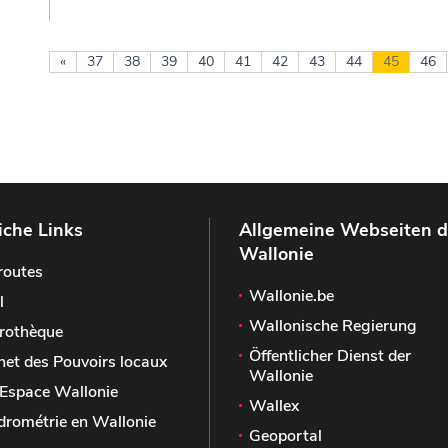
«
37
38
39
40
41
42
43
44
45
46
iche Links
Allgemeine Webseiten d
Wallonie
routes
Wallonie.be
l
Wallonische Regierung
rothèque
Öffentlicher Dienst der
het des Pouvoirs locaux
Wallonie
Espace Wallonie
Wallex
drométrie en Wallonie
Geoportal