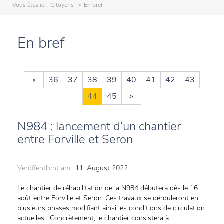
Vous êtes ici :
Citoyens
En bref
En bref
«
36
37
38
39
40
41
42
43
44
45
»
N984 : lancement d’un chantier
entre Forville et Seron
Veröffentlicht am :
11. August 2022
Le chantier de réhabilitation de la N984 débutera dès le 16
août entre Forville et Seron. Ces travaux se dérouleront en
plusieurs phases modifiant ainsi les conditions de circulation
actuelles. Concrètement, le chantier consistera à :