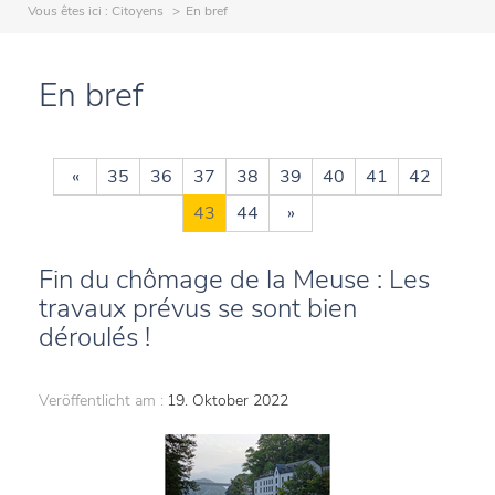
Vous êtes ici :
Citoyens
En bref
En bref
«
35
36
37
38
39
40
41
42
43
44
»
Fin du chômage de la Meuse : Les
travaux prévus se sont bien
déroulés !
Veröffentlicht am :
19. Oktober 2022