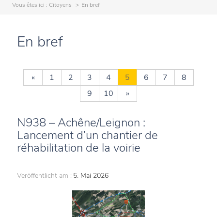
Vous êtes ici :
Citoyens
En bref
En bref
«
1
2
3
4
5
6
7
8
9
10
»
N938 – Achêne/Leignon :
Lancement d’un chantier de
réhabilitation de la voirie
Veröffentlicht am :
5. Mai 2026