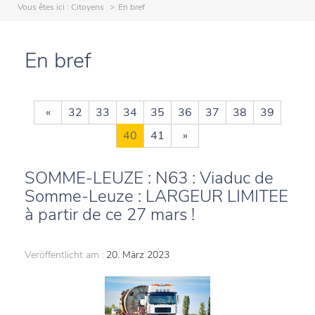
Vous êtes ici :
Citoyens
En bref
En bref
«
32
33
34
35
36
37
38
39
40
41
»
SOMME-LEUZE : N63 : Viaduc de
Somme-Leuze : LARGEUR LIMITEE
à partir de ce 27 mars !
Veröffentlicht am :
20. März 2023