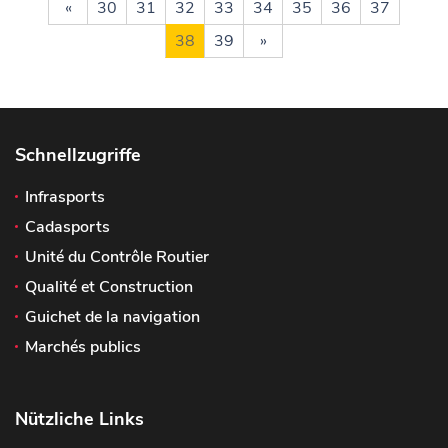
«
30
31
32
33
34
35
36
37
38
39
»
Schnellzugriffe
Infrasports
Cadasports
Unité du Contrôle Routier
Qualité et Construction
Guichet de la navigation
Marchés publics
Nützliche Links