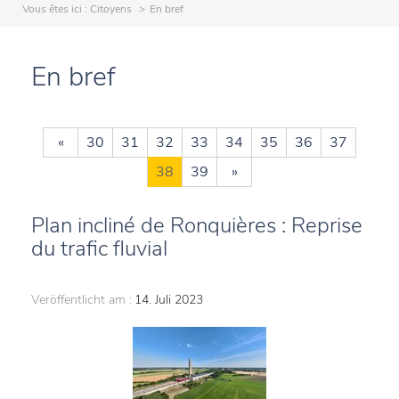
Vous êtes ici :
Citoyens
En bref
En bref
«
30
31
32
33
34
35
36
37
38
39
»
Plan incliné de Ronquières : Reprise
du trafic fluvial
Veröffentlicht am :
14. Juli 2023