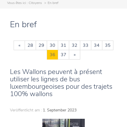
Vous êtes ici :
Citoyens
En bref
En bref
«
28
29
30
31
32
33
34
35
36
37
»
Les Wallons peuvent à présent
utiliser les lignes de bus
luxembourgeoises pour des trajets
100% wallons
Veröffentlicht am :
1. September 2023