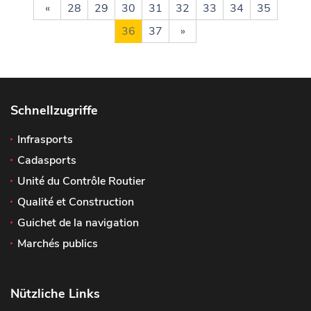
«
28
29
30
31
32
33
34
35
36
37
»
Schnellzugriffe
Infrasports
Cadasports
Unité du Contrôle Routier
Qualité et Construction
Guichet de la navigation
Marchés publics
Nützliche Links