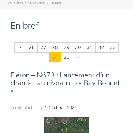
Vous êtes ici :
Citoyens
En bref
En bref
«
26
27
28
29
30
31
32
33
34
35
»
Fléron – N673 : Lancement d’un
chantier au niveau du « Bay Bonnet
»
Veröffentlicht am :
16. Februar 2024