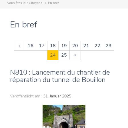
Vous êtes ici :
Citoyens
En bref
En bref
«
16
17
18
19
20
21
22
23
24
25
»
N810 : Lancement du chantier de
réparation du tunnel de Bouillon
Veröffentlicht am :
31. Januar 2025