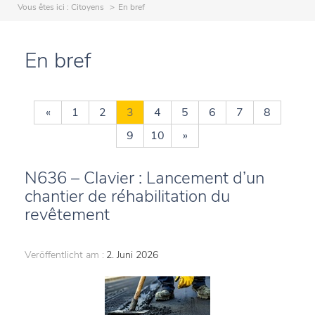
Vous êtes ici :
Citoyens
En bref
En bref
«
1
2
3
4
5
6
7
8
9
10
»
N636 – Clavier : Lancement d’un
chantier de réhabilitation du
revêtement
Veröffentlicht am :
2. Juni 2026