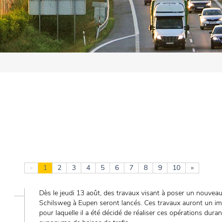
«
1
2
3
4
5
6
7
8
9
10
»
Dès le jeudi 13 août, des travaux visant à poser un nouvea
Schilsweg à Eupen seront lancés. Ces travaux auront un imp
pour laquelle il a été décidé de réaliser ces opérations duran