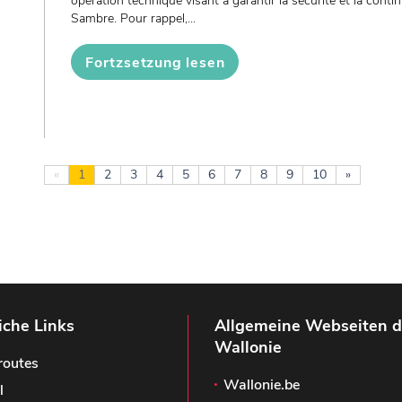
opération technique visant à garantir la sécurité et la contin
Sambre. Pour rappel,...
Fortzsetzung lesen
«
1
2
3
4
5
6
7
8
9
10
»
iche Links
Allgemeine Webseiten d
Wallonie
routes
Wallonie.be
l