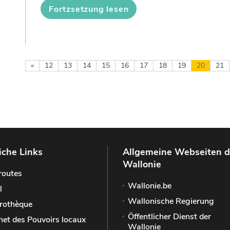
Fortzsetzung lesen
«
12
13
14
15
16
17
18
19
20
21
iche Links
Allgemeine Webseiten d
Wallonie
routes
Wallonie.be
l
Wallonische Regierung
rothèque
Öffentlicher Dienst der
het des Pouvoirs locaux
Wallonie