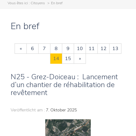
Vous êtes ici :
Citoyens
En bref
En bref
«
6
7
8
9
10
11
12
13
14
15
»
N25 - Grez-Doiceau : Lancement
d’un chantier de réhabilitation de
revêtement
Veröffentlicht am :
7. Oktober 2025