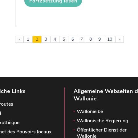
Fortzsetzung lesen
«
1
2
3
4
5
6
7
8
9
10
»
iche Links
Allgemeine Webseiten d
Wallonie
routes
Wallonie.be
l
Wallonische Regierung
rothèque
Öffentlicher Dienst der
het des Pouvoirs locaux
Wallonie