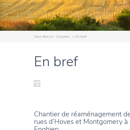
Vous êtes ici :
Citoyens
En bref
En bref
Chantier de réaménagement d
rues d’Hoves et Montgomery à
Enghien