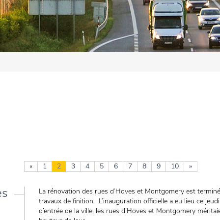
«
1
2
3
4
5
6
7
8
9
10
»
es
La rénovation des rues d’Hoves et Montgomery est terminée
travaux de finition. L’inauguration officielle a eu lieu ce jeu
d’entrée de la ville, les rues d’Hoves et Montgomery mérit