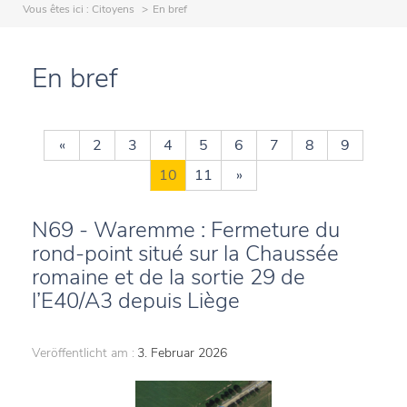
Vous êtes ici :
Citoyens
En bref
En bref
«
2
3
4
5
6
7
8
9
10
11
»
N69 - Waremme : Fermeture du
rond-point situé sur la Chaussée
romaine et de la sortie 29 de
l’E40/A3 depuis Liège
Veröffentlicht am :
3. Februar 2026