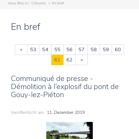
Vous êtes ici :
Citoyens
En bref
En bref
«
53
54
55
56
57
58
59
60
61
62
»
Communiqué de presse -
Démolition à l’explosif du pont de
Gouy-lez-Piéton
Veröffentlicht am :
11. Dezember 2019