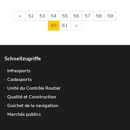
«
52
53
54
55
56
57
58
59
60
61
»
Schnellzugriffe
Infrasports
Cadasports
Unité du Contrôle Routier
Qualité et Construction
Guichet de la navigation
Marchés publics