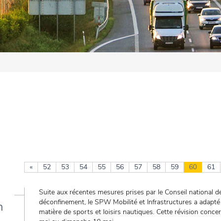
«
52
53
54
55
56
57
58
59
60
61
Suite aux récentes mesures prises par le Conseil national d
déconfinement, le SPW Mobilité et Infrastructures a adapté 
n
matière de sports et loisirs nautiques. Cette révision conce