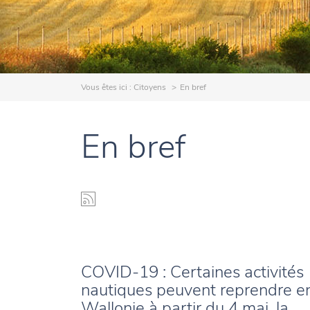
Vous êtes ici :
Citoyens
En bref
En bref
COVID-19 : Certaines activités
nautiques peuvent reprendre e
Wallonie à partir du 4 mai, la