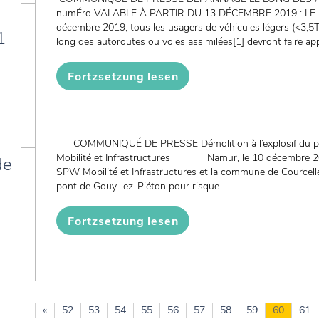
numÉro VALABLE À PARTIR DU 13 DÉCEMBRE 2019 : LE 1
décembre 2019, tous les usagers de véhicules légers (<3,5
1
long des autoroutes ou voies assimilées[1] devront faire appe
Fortzsetzung lesen
COMMUNIQUÉ DE PRESSE Démolition à l’explosif du po
Mobilité et Infrastructures Namur, le 10 décembre 201
de
SPW Mobilité et Infrastructures et la commune de Courcelle
pont de Gouy-lez-Piéton pour risque...
Fortzsetzung lesen
«
52
53
54
55
56
57
58
59
60
61