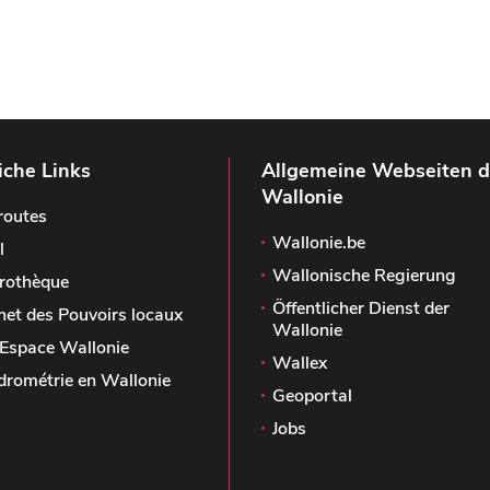
iche Links
Allgemeine Webseiten d
Wallonie
routes
Wallonie.be
l
Wallonische Regierung
rothèque
Öffentlicher Dienst der
het des Pouvoirs locaux
Wallonie
Espace Wallonie
Wallex
drométrie en Wallonie
Geoportal
Jobs