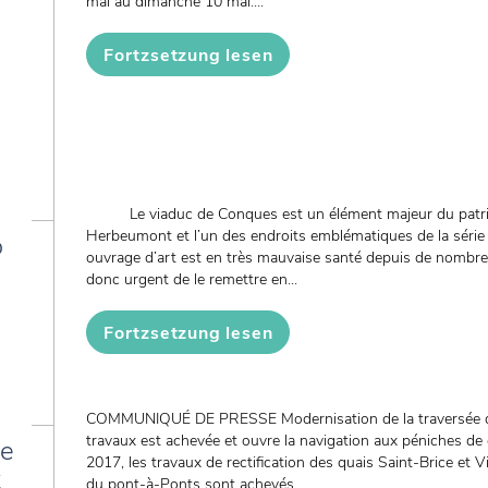
mai au dimanche 10 mai....
Fortzsetzung lesen
Le viaduc de Conques est un élément majeur du patri
Herbeumont et l’un des endroits emblématiques de la série b
o
ouvrage d’art est en très mauvaise santé depuis de nombreu
donc urgent de le remettre en...
Fortzsetzung lesen
COMMUNIQUÉ DE PRESSE Modernisation de la traversée de 
travaux est achevée et ouvre la navigation aux péniches de
de
2017, les travaux de rectification des quais Saint-Brice et 
x
du pont-à-Ponts sont achevés....