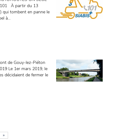
01 À partir du 13
T) qui tombent en panne le
l à...
nt de Gouy-lez-Piéton
9 Le 1er mars 2019, le
s décidaient de fermer le
»