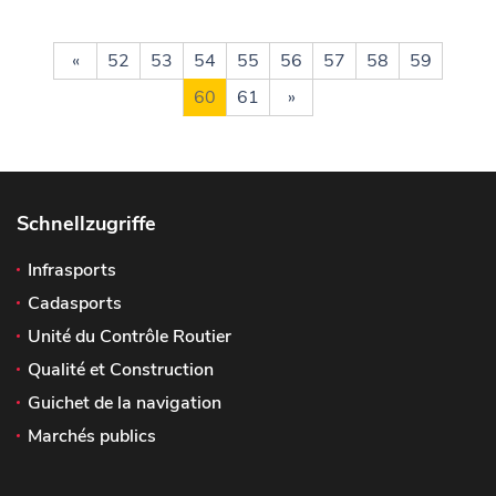
«
52
53
54
55
56
57
58
59
60
61
»
Schnellzugriffe
Infrasports
Cadasports
Unité du Contrôle Routier
Qualité et Construction
Guichet de la navigation
Marchés publics