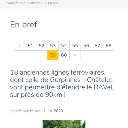
Vous êtes ici :
Citoyens
En bref
En bref
«
51
52
53
54
55
56
57
58
59
60
»
18 anciennes lignes ferroviaires,
dont celle de Gerpinnes - Châtelet,
vont permettre d’étendre le RAVeL
sur près de 90km !
Veröffentlicht am :
2. Juli 2020