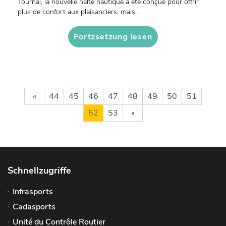
Tournai, la nouvelle halte nautique a été conçue pour offrir
plus de confort aux plaisanciers, mais...
Fortzsetzung lesen
«
44
45
46
47
48
49
50
51
52
53
»
Schnellzugriffe
Infrasports
Cadasports
Unité du Contrôle Routier