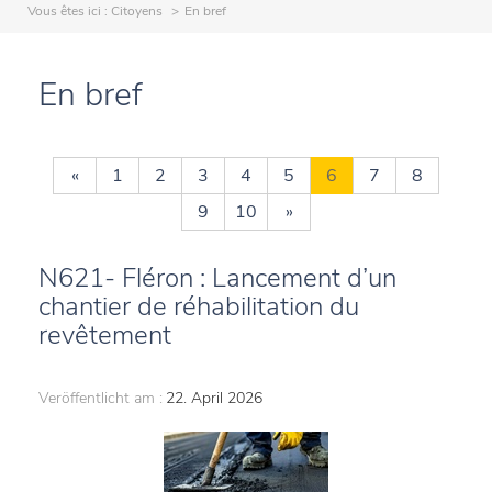
Vous êtes ici :
Citoyens
En bref
En bref
«
1
2
3
4
5
6
7
8
9
10
»
N621- Fléron : Lancement d’un
chantier de réhabilitation du
revêtement
Veröffentlicht am :
22. April 2026