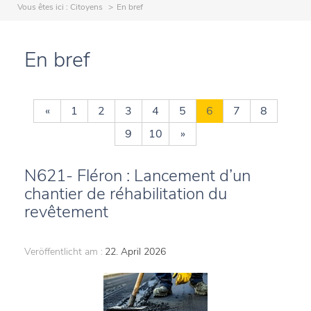
Vous êtes ici :
Citoyens
En bref
En bref
«
1
2
3
4
5
6
7
8
9
10
»
N621- Fléron : Lancement d’un
chantier de réhabilitation du
revêtement
Veröffentlicht am :
22. April 2026