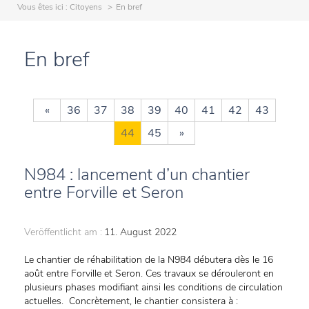
Vous êtes ici :
Citoyens
En bref
En bref
«
36
37
38
39
40
41
42
43
44
45
»
N984 : lancement d’un chantier
entre Forville et Seron
Veröffentlicht am :
11. August 2022
Le chantier de réhabilitation de la N984 débutera dès le 16
août entre Forville et Seron. Ces travaux se dérouleront en
plusieurs phases modifiant ainsi les conditions de circulation
actuelles. Concrètement, le chantier consistera à :