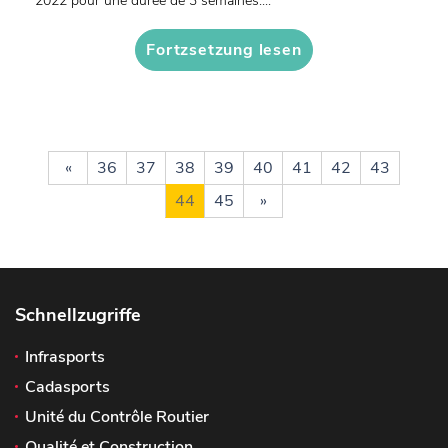
2022 pour une durée de 3 semaines....
Fortzsetzung lesen
«
36
37
38
39
40
41
42
43
44
45
»
Schnellzugriffe
Infrasports
Cadasports
Unité du Contrôle Routier
Qualité et Construction