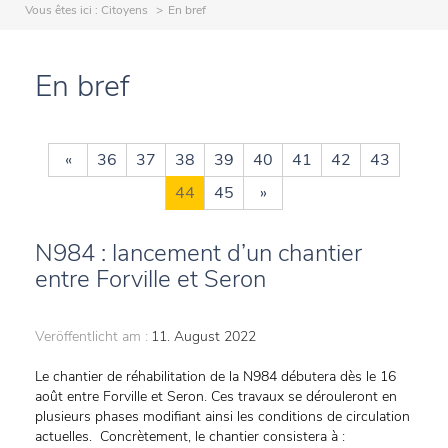
Vous êtes ici :
Citoyens
En bref
En bref
«
36
37
38
39
40
41
42
43
44
45
»
N984 : lancement d’un chantier
entre Forville et Seron
Veröffentlicht am :
11. August 2022
Le chantier de réhabilitation de la N984 débutera dès le 16
août entre Forville et Seron. Ces travaux se dérouleront en
plusieurs phases modifiant ainsi les conditions de circulation
actuelles. Concrètement, le chantier consistera à :