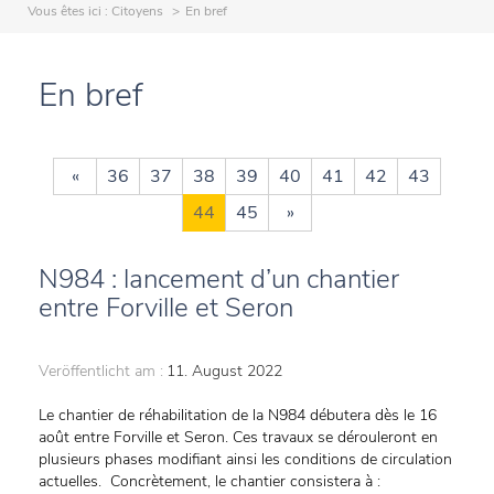
Vous êtes ici :
Citoyens
En bref
En bref
«
36
37
38
39
40
41
42
43
44
45
»
N984 : lancement d’un chantier
entre Forville et Seron
Veröffentlicht am :
11. August 2022
Le chantier de réhabilitation de la N984 débutera dès le 16
août entre Forville et Seron. Ces travaux se dérouleront en
plusieurs phases modifiant ainsi les conditions de circulation
actuelles. Concrètement, le chantier consistera à :