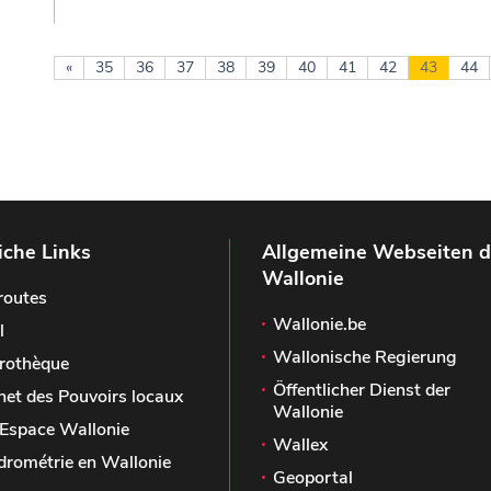
«
35
36
37
38
39
40
41
42
43
44
iche Links
Allgemeine Webseiten d
Wallonie
routes
Wallonie.be
l
Wallonische Regierung
rothèque
Öffentlicher Dienst der
het des Pouvoirs locaux
Wallonie
Espace Wallonie
Wallex
drométrie en Wallonie
Geoportal