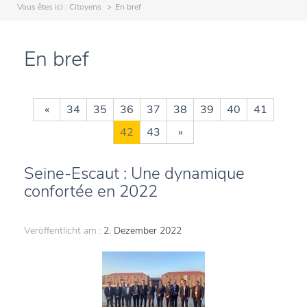
Vous êtes ici :
Citoyens
En bref
En bref
«
34
35
36
37
38
39
40
41
42
43
»
Seine-Escaut : Une dynamique
confortée en 2022
Veröffentlicht am :
2. Dezember 2022