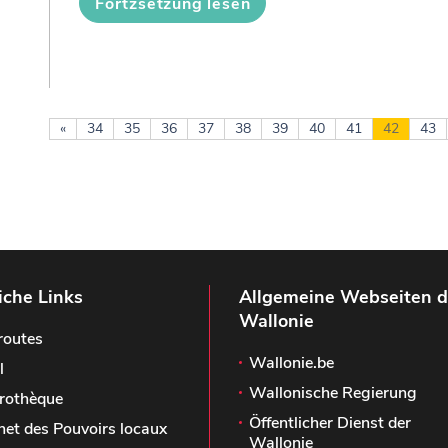
Fortzsetzung lesen
«
34
35
36
37
38
39
40
41
42
43
iche Links
Allgemeine Webseiten d
Wallonie
routes
Wallonie.be
l
Wallonische Regierung
rothèque
Öffentlicher Dienst der
het des Pouvoirs locaux
Wallonie