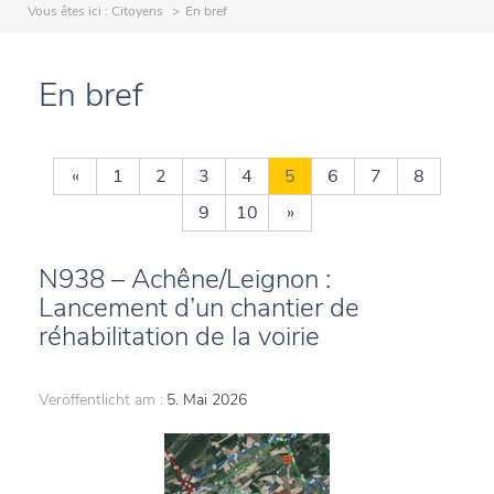
Vous êtes ici :
Citoyens
En bref
En bref
«
1
2
3
4
5
6
7
8
9
10
»
N938 – Achêne/Leignon :
Lancement d’un chantier de
réhabilitation de la voirie
Veröffentlicht am :
5. Mai 2026