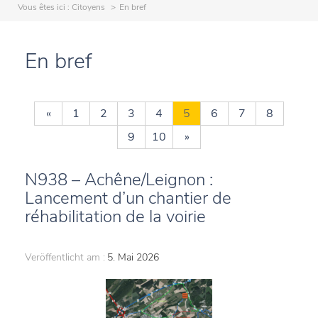
Vous êtes ici :
Citoyens
En bref
En bref
«
1
2
3
4
5
6
7
8
9
10
»
N938 – Achêne/Leignon :
Lancement d’un chantier de
réhabilitation de la voirie
Veröffentlicht am :
5. Mai 2026